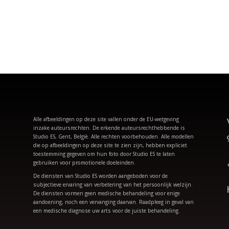
Alle afbeeldingen op deze site vallen onder de EU-wetgeving
inzake auteursrechten. De erkende auteursrechthebbende is
Studio ES, Gent, België. Alle rechten voorbehouden.
Alle modellen
die op afbeeldingen op deze site te zien zijn, hebben expliciet
toestemming gegeven om hun foto door Studio ES te laten
gebruiken voor promotionele doeleinden.
De diensten van Studio ES worden aangeboden voor de
subjectieve ervaring van verbetering van het persoonlijk welzijn.
De diensten vormen geen medische behandeling voor enige
aandoening, noch een vervanging daarvan. Raadpleeg in geval van
een medische diagnose uw arts voor de juiste behandeling.