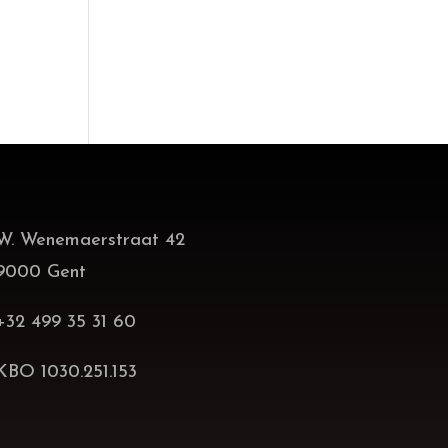
W. Wenemaerstraat 42
9000 Gent
+32 499 35 31 60
KBO 1030.251.153