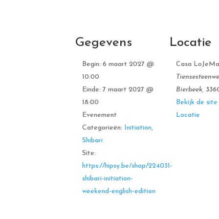
Gegevens
Locatie
Begin:
6 maart 2027 @
Casa LoJeM
10:00
Tiensesteenw
Einde:
7 maart 2027 @
Bierbeek
,
336
18:00
Bekijk de site
Evenement
Locatie
Categorieën:
Initiation
,
Shibari
Site:
https://hipsy.be/shop/224031-
shibari-initiation-
weekend-english-edition